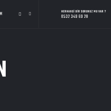
HERHANGI BIR SORUNUZ MU VAR ?
İM
0532 349 69 28
N